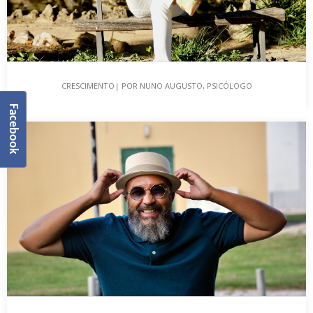
CRESCIMENTO| POR NUNO AUGUSTO, PSICÓLOGO
Facebook
CRESCIMENTO| POR NUNO AUGUSTO, PSICÓLOGO
CRESCIMENT0| POR NUNO AUGUSTO, PSICÓLOGO O ano de 2020
foi atípico, anómalo, irregular. Esteve carregado de…