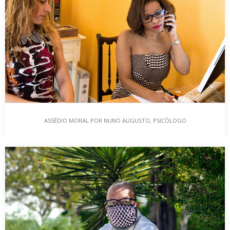
“TIVE UMA SENSAÇÃO DE MORTE!” … subitamente o meu coração
disparou, não me encontrava em nenhuma…
ASSÉDIO MORAL POR NUNO AUGUSTO, PSICÓLOGO
ASSÉDIO MORAL POR NUNO AUGUSTO, PSICÓLOGO
Afinal de contas, o que é o Assédio Moral? Iniciamos a parceria
com o Psicólogo Nuno…