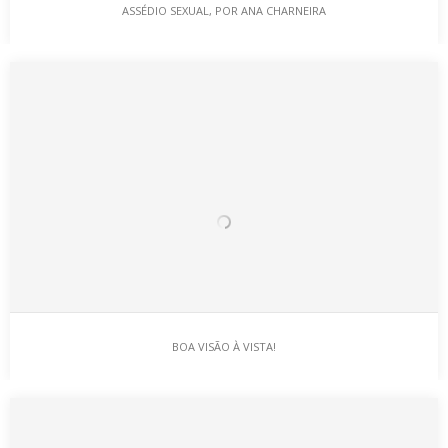
ASSÉDIO SEXUAL, POR ANA CHARNEIRA
ASSÉDIO SEXUAL, POR ANA CHARNEIRA
Em 2017 foram aqui publicados um conjunto de artigos Sono na
BOA VISÃO À VISTA!
Idade Adulta, Sono na Infância,…