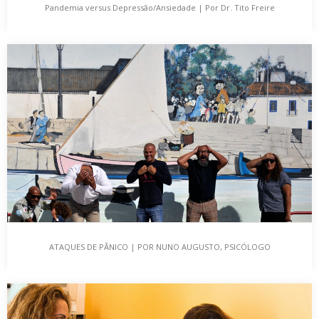
Pandemia versus Depressão/Ansiedade | Por Dr. Tito Freire
Pandemia versus Depressão/Ansiedade | Por Dr.
Tito Freire
2020 será sempre considerado o ano terrível da Covid. Durante a
pandemia, para além de outros…
ATAQUES DE PÂNICO | POR NUNO AUGUSTO, PSICÓLOGO
ATAQUES DE PÂNICO | POR NUNO AUGUSTO,
PSICÓLOGO