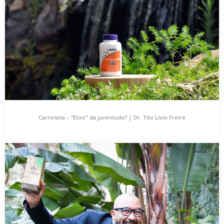
são rosas nestes dias…
Carnosina – “Elixir” da juventude? | Dr. Tito Lívio Freire
Carnosina – “Elixir” da juventude? | Dr. Tito Lívio
Freire
Têm sido aqui publicados um conjunto de artigos que abordaram
temas tão diferenciados como Alergias, Desintoxicação…