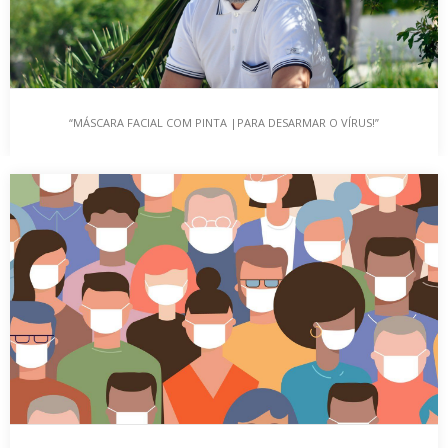
“MÁSCARA FACIAL COM PINTA |PARA DESARMAR O VÍRUS!”
“MÁSCARA FACIAL COM PINTA |PARA DESARMAR O
VÍRUS!”
Ainda mergulhados na pandemia covid-19 que trouxe algumas
incertezas às nossas vidas, e apesar das inevitáveis…