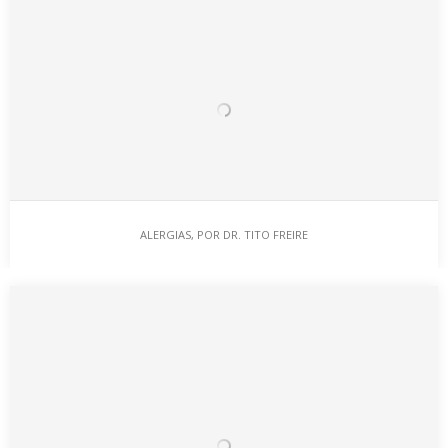
BOA VISÃO À VISTA!
ALERGIAS, POR DR. TITO FREIRE
Já abordei aqui no blog em artigos anteriores, Óculos com
Elas, Óculos e Moda e Óculos de Sol, a…