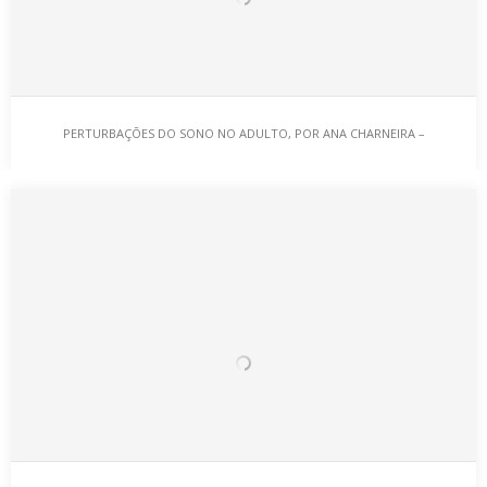
ALERGIAS, POR DR. TITO FREIRE
Alergia ou reação de hipersensibilidade, é uma resposta
exagerada do sistema imunológico após a exposição a…
PERTURBAÇÕES DO SONO NO ADULTO, POR ANA CHARNEIRA –
PSICÓLOGA
PERTURBAÇÕES DO SONO NO ADULTO, POR ANA
CHARNEIRA – PSICÓLOGA
Na lista das principais causas de insónia está o estilo de vida, o
stresse, a ansiedade…