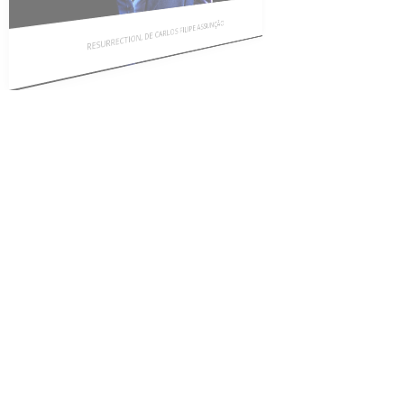
RESURRECTION, DE CARLOS FILIPE ASSUNÇÃO
RESURRECTION, DE CARLOS FILIPE ASSUNÇÃO
Sempre almejei viver numa sociedade em que as pluralidades
de género, étnico-racial, social, e cultural fossem…
FREE JAZZ BY XICOFRAN.