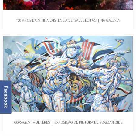
“50 ANOS DA MINHA EXISTÊNCIA DE ISABEL LEITÃO | NA GALERIA
“50 ANOS DA MINHA EXISTÊNCIA DE ISABEL LEITÃO
BELTRÃO COELHO”
| NA GALERIA BELTRÃO COELHO”
O Blog “A Boa Vida Persegue-me” esteve presente na
Vernissage da exposição “50 Anos da Minha…
Facebook
CORAGEM, MULHERES! | EXPOSIÇÃO DE PINTURA DE BOGDAN DIDE