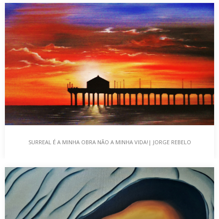
25 DE ABRIL | O PRESENTE, PASSADO…
“25 de Abril de 2020 – Separados pelo vírus, mas unidos pela
Arte” Faz hoje 46…
SURREAL É A MINHA OBRA NÃO A MINHA VIDA!| JORGE REBELO
SURREAL É A MINHA OBRA NÃO A MINHA VIDA!|
JORGE REBELO
“Entre o espaço de criação e o espaço de exposição” Vida com
Arte!/Encontr(A)rte, é uma categoria…