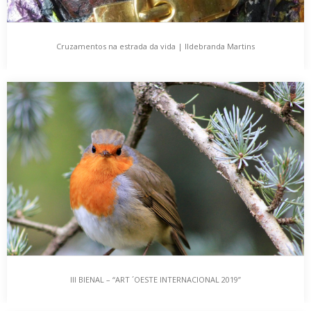
Cruzamentos na estrada da vida | Ildebranda Martins
Cruzamentos na estrada da vida | Ildebranda
Martins
A arte é de todos e para todos! Termina um ano, logo outro
começa e a…
III BIENAL – “ART ´OESTE INTERNACIONAL 2019”