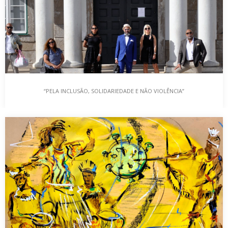
“PELA INCLUSÃO, SOLIDARIEDADE E NÃO VIOLÊNCIA”
“PELA INCLUSÃO, SOLIDARIEDADE E NÃO
VIOLÊNCIA”
Faço parte da primeira leva do século passado de imigrantes
vindos de África. Sou natural de…