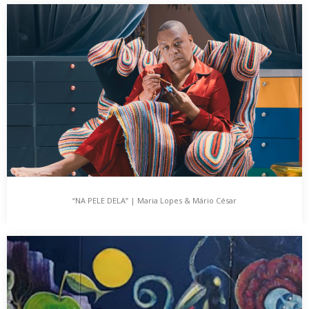
“FACES & FEELINGS” | do artista plástico BLACKSON
AFONSO
O Hotel do Chiado, situado na baixa pombalina, com uma vista
deslumbrante sobre a cidade de…
“NA PELE DELA” | Maria Lopes & Mário César
“NA PELE DELA” | Maria Lopes & Mário César
“Na Pele Dela” | a fotografia como ativismo por uma sociedade
inclusa, é a exposição fotográfica…