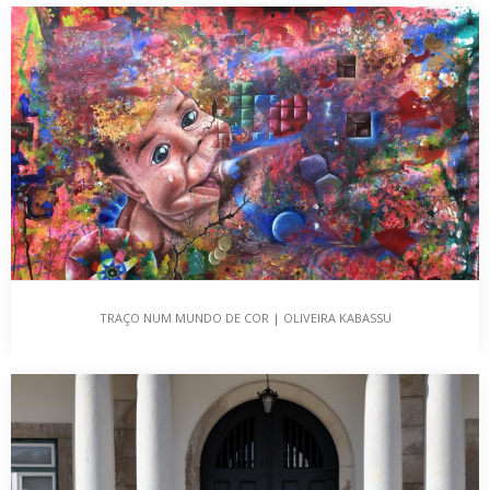
“ARTE NO SAPATINHO”|EXPOSIÇÃO VIRTUAL
COLETIVA DE PINTURA
FAZER ARTE EM TEMPO DE PANDEMIA A Covid-19 trocou as voltas
à vida de todos nós,…
TRAÇO NUM MUNDO DE COR | OLIVEIRA KABASSU
TRAÇO NUM MUNDO DE COR | OLIVEIRA KABASSU
Foi em 2019 que conheci o trabalho do artista plástico OK,
através da Arquiteta Olívia da…