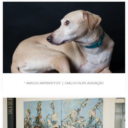
CORAGEM, MULHERES! | EXPOSIÇÃO DE PINTURA
DE BOGDAN DIDE
Jorge Taylor, Autor Quero recordar, hoje, 8 de março…
” AMIGOS IMPERFEITOS” | CARLOS FILIPE ASSUNÇÃO
” AMIGOS IMPERFEITOS” | CARLOS FILIPE
ASSUNÇÃO
Jorge Taylor, o Autor do Blog O Dia Mundial do Animal
celebra-se…