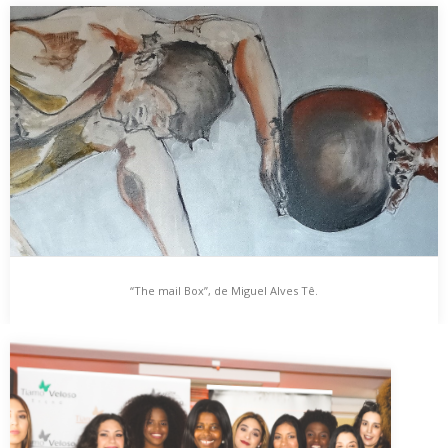
“CORES DA MINHA TERRA”, de MÁRCIA DIAS.
Encontr(A)rte, a Galeria Virtual do Blog “A Boa Vida Persegue-Me”,
foi criada com o objetivo de…
“The mail Box”, de Miguel Alves Tê.
“The mail Box”, de Miguel Alves Tê.
A arte, seja ela representada através da pintura plástica,
escultura, cinema, teatro, dança, música, arquitetura ou…