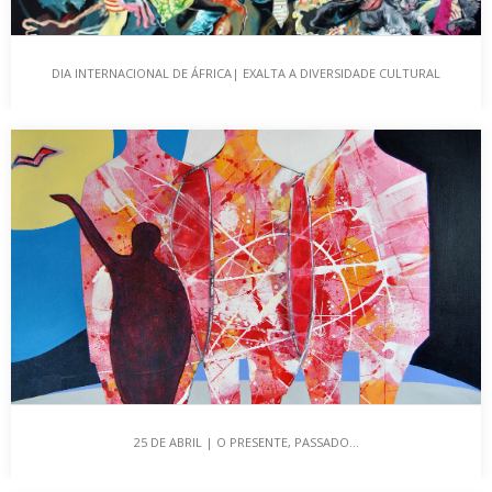
DIA INTERNACIONAL DE ÁFRICA| EXALTA A DIVERSIDADE CULTURAL
DIA INTERNACIONAL DE ÁFRICA| EXALTA A
DIVERSIDADE CULTURAL
“A DIVERSIDADE CULTURAL ESSE DIÁLOGO MULATO A EMBELEZAR-
NOS A EXISTÊNCIA” O dia 25 de maio é…
25 DE ABRIL | O PRESENTE, PASSADO…