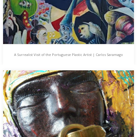
A Surrealist Visit of the Portuguese Plastic Artist | Carlos Saramago
A Surrealist Visit of the Portuguese Plastic Artist |
Carlos Saramago
Há muito espaço para a criatividade nos vários segmentos das
artes visuais – pintura, desenho, ilustrações,…