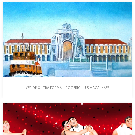
III BIENAL – “ART ´OESTE INTERNACIONAL 2019”
Esta galeria foi criada com o propósito de dar aos artistas um
espaço para apresentar obras,…
VER DE OUTRA FORMA | ROGÉRIO LUÍS MAGALHÃES
VER DE OUTRA FORMA | ROGÉRIO LUÍS MAGALHÃES
Pretendo fazer e manter este espaço como uma casa criativa, o
casulo de todas as artes,…