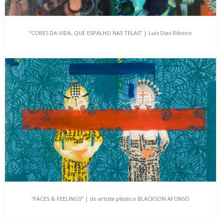
“CORES DA VIDA, QUE ESPALHO NAS TELAS” | Luís Dias Ribeiro
“CORES DA VIDA, QUE ESPALHO NAS TELAS” | Luís
Dias Ribeiro
Este meu espaço, onde posso partilhar com todos, trabalhos de
pintura, fotografia, artesanato, várias exposições individuais…
“FACES & FEELINGS” | do artista plástico BLACKSON AFONSO