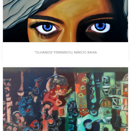
“OLHAR(ES)” FEMININOS| MÁRCIO BAHIA
“OLHAR(ES)” FEMININOS| MÁRCIO BAHIA
A propósito das comemorações do Dia Internacional da Mulher,
desafiei o artista plástico Márcio Bahia para…