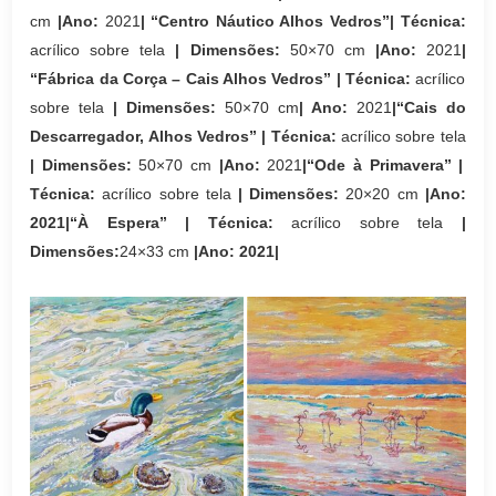
cm
|Ano:
2021
|
“Centro Náutico Alhos Vedros
”| Técnica:
acrílico sobre tela
| Dimensões:
50×70 cm
|Ano:
2021
|
“Fábrica da Corça – Cais Alhos Vedros” | Técnica:
acrílico
sobre tela
| Dimensões:
50×70 cm
| Ano:
2021
|“Cais do
Descarregador, Alhos Vedros” | Técnica:
acrílico sobre tela
| Dimensões:
50×70 cm
|Ano:
2021
|“Ode à Primavera” |
Técnica:
acrílico sobre tela
| Dimensões:
20×20 cm
|Ano:
2021|“À Espera” | Técnica:
acrílico sobre tela
|
Dimensões:
24×33 cm
|Ano: 2021|