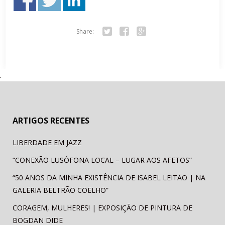
Share:
Tw
Fa
Go
itte
ce
ogl
r
bo
e+
.
ok
ARTIGOS RECENTES
LIBERDADE EM JAZZ
“CONEXÃO LUSÓFONA LOCAL – LUGAR AOS AFETOS”
“50 ANOS DA MINHA EXISTÊNCIA DE ISABEL LEITÃO | NA
GALERIA BELTRÃO COELHO”
CORAGEM, MULHERES! | EXPOSIÇÃO DE PINTURA DE
BOGDAN DIDE