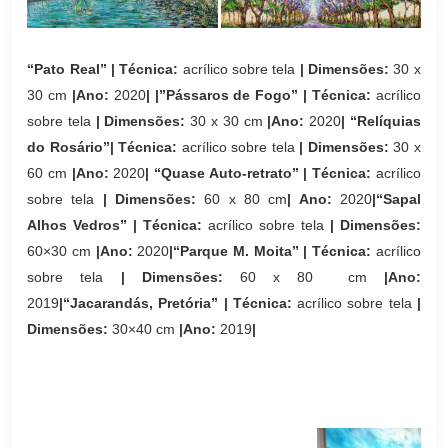
“Pato Real
” | Técnica:
acrílico sobre tela
| Dimensões:
30 x
30 cm
|Ano:
2020
|
|”Pássaros de Fogo” | Técnica:
acrílico
sobre tela
| Dimensões:
30 x 30 cm
|Ano:
2020
|
“Relíquias
do Rosário
”| Técnica:
acrílico sobre tela
| Dimensões:
30 x
60 cm
|Ano:
2020
|
“Quase Auto-retrato” | Técnica:
acrílico
sobre tela
| Dimensões:
60 x 80 cm
| Ano:
2020
|“Sapal
Alhos Vedros” | Técnica:
acrílico sobre tela
| Dimensões:
60×30 cm
|Ano:
2020
|“Parque M. Moita” | Técnica:
acrílico
sobre tela
| Dimensões:
60 x 80 cm
|Ano:
2019
|“Jacarandás, Pretória” | Técnica:
acrílico sobre tela
|
Dimensões:
30×40 cm
|Ano:
2019
|