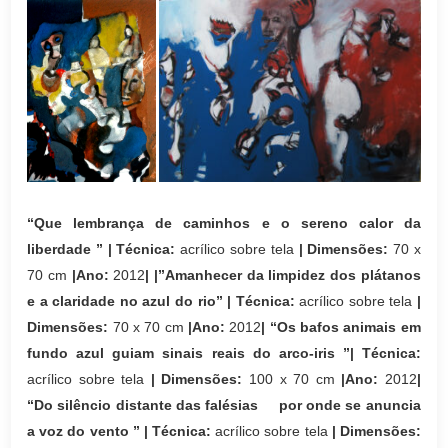
“Que lembrança de caminhos e o sereno calor da
liberdade
”
| Técnica:
acrílico sobre tela
| Dimensões:
70 x
70 cm
|Ano:
2012
|
|”Amanhecer da limpidez dos plátanos
e a claridade no azul do rio” | Técnica:
acrílico sobre tela
|
Dimensões:
70 x 70 cm
|Ano:
2012
|
“Os bafos animais em
fundo azul guiam sinais reais do arco-iris
”| Técnica:
acrílico sobre tela
| Dimensões:
100 x 70 cm
|Ano:
2012
|
“Do silêncio distante das falésias por onde se anuncia
a voz do vento ” | Técnica:
acrílico sobre tela
| Dimensões: