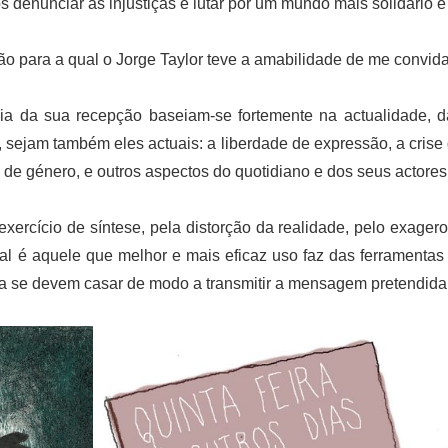
s denunciar as injustiças e lutar por um mundo mais solidário e 
 para a qual o Jorge Taylor teve a amabilidade de me convida
cia da sua recepção baseiam-se fortemente na actualidade, d
l, sejam também eles actuais: a liberdade de expressão, a crise
de género, e outros aspectos do quotidiano e dos seus actores 
exercício de síntese, pela distorção da realidade, pelo exager
cial é aquele que melhor e mais eficaz uso faz das ferramentas
ia se devem casar de modo a transmitir a mensagem pretendida