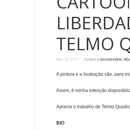
CARTOON
LIBERDA
TELMO 
Mar, 15, 2017
Posted in
Encontr(A)rte
,
VID
A pintura e a ilustração são, para 
Assim, é minha intenção disponibiliz
Aprecie o trabalho de Telmo Quadro
BIO