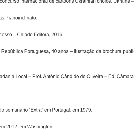
º concurso internacional de cartoons Ukrainian choice. Ukraine
ias Pianoinclinato.
cesso – Chiado Editora, 2016.
 República Portuguesa, 40 anos – ilustração da brochura publ
adania Local – Prof. António Cândido de Oliveira – Ed. Câmara
do semanário “Extra” em Portugal, em 1979.
 em 2012, em Washington.