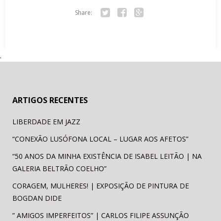
Share:
Tw
Fa
Go
itte
ce
ogl
r
bo
e+
.
ok
ARTIGOS RECENTES
LIBERDADE EM JAZZ
“CONEXÃO LUSÓFONA LOCAL – LUGAR AOS AFETOS”
“50 ANOS DA MINHA EXISTÊNCIA DE ISABEL LEITÃO | NA
GALERIA BELTRÃO COELHO”
CORAGEM, MULHERES! | EXPOSIÇÃO DE PINTURA DE
BOGDAN DIDE
” AMIGOS IMPERFEITOS” | CARLOS FILIPE ASSUNÇÃO