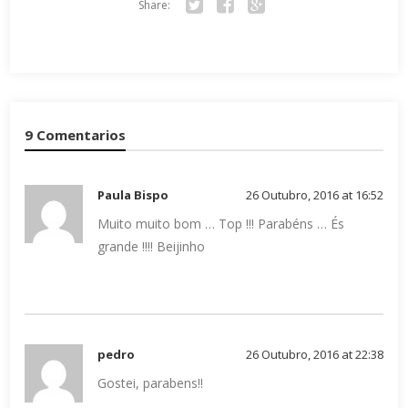
Share:
Tw
Fa
Go
itte
ce
ogl
r
bo
e+
ok
9 Comentarios
Paula Bispo
26 Outubro, 2016 at 16:52
Muito muito bom … Top !!! Parabéns … És
grande !!!! Beijinho
pedro
26 Outubro, 2016 at 22:38
Gostei, parabens!!