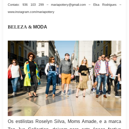
Contato: 936 103 299 – mariapottery@gmail.com –
Elsa Rodrigues
–
www.instagram.com/mariapottery
BELEZA
&
MODA
Os estilistas Roselyn Silva, Moms Amade, e a marca