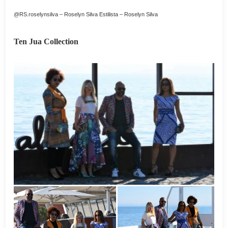
@RS.roselynsilva –
Roselyn Silva Estilista
–
Roselyn Silva
Ten Jua Collection