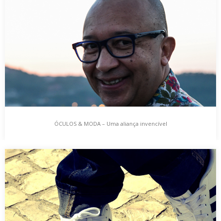
COM OS PÉS NO CHÃO, BY MOMS AMADE!
A moda sustentável ganha cada vez mais novos adeptos. A
procura deste conceito, também, designado de…
ÓCULOS & MODA – Uma aliança invencível
ÓCULOS & MODA – Uma aliança invencível
Se há alguns anos grande parte das pessoas não gostava de
usar óculos – uns porque…