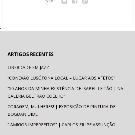
Share:
Tw
Fa
Go
itte
ce
ogl
r
bo
e+
.
ok
ARTIGOS RECENTES
LIBERDADE EM JAZZ
“CONEXÃO LUSÓFONA LOCAL – LUGAR AOS AFETOS”
“50 ANOS DA MINHA EXISTÊNCIA DE ISABEL LEITÃO | NA
GALERIA BELTRÃO COELHO”
CORAGEM, MULHERES! | EXPOSIÇÃO DE PINTURA DE
BOGDAN DIDE
” AMIGOS IMPERFEITOS” | CARLOS FILIPE ASSUNÇÃO