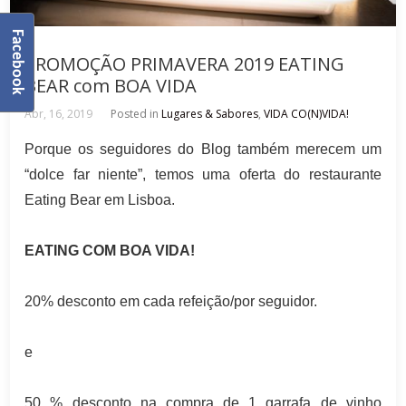
Facebook
PROMOÇÃO PRIMAVERA 2019 EATING
BEAR com BOA VIDA
Abr, 16, 2019
Posted in
Lugares & Sabores
,
VIDA CO(N)VIDA!
Porque os seguidores do Blog também merecem um
“dolce far niente”, temos uma oferta do restaurante
Eating Bear em Lisboa.
EATING COM BOA VIDA!
20% desconto em cada refeição/por seguidor.
e
50 % desconto na compra de 1 garrafa de vinho