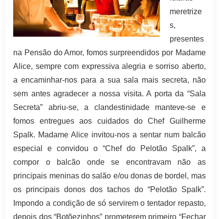
meretrize
s,
presentes
na Pensão do Amor, fomos surpreendidos por Madame
Alice, sempre com expressiva alegria e sorriso aberto,
a encaminhar-nos para a sua sala mais secreta, não
sem antes agradecer a nossa visita. A porta da “Sala
Secreta” abriu-se, a clandestinidade manteve-se e
fomos entregues aos cuidados do Chef Guilherme
Spalk. Madame Alice invitou-nos a sentar num balcão
especial e convidou o “Chef do Pelotão Spalk”, a
compor o balcão onde se encontravam não as
principais meninas do salão e/ou donas de bordel, mas
os principais donos dos tachos do “Pelotão Spalk”.
Impondo a condição de só servirem o tentador repasto,
depois dos “Botõezinhos” prometerem primeiro “Fechar