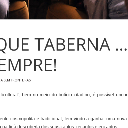
QUE TABERNA …
EMPRE!
DA SEM FRONTEIRAS!
cultural”, bem no meio do bulício citadino, é possível encon
ente cosmopolita e tradicional, tem vindo a ganhar uma nov
ena partir à descoberta dos seus cantos, recantos e encantos.