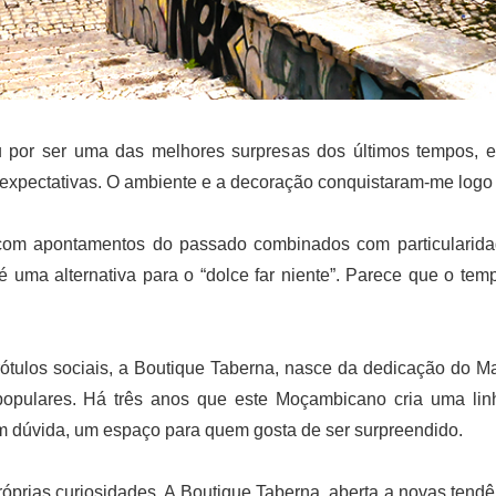
u por ser uma das melhores surpresas dos últimos tempos, em
 expectativas. O ambiente e a decoração conquistaram-me logo 
com apontamentos do passado combinados com particularida
é uma alternativa para o “dolce far niente”. Parece que o te
rótulos sociais, a Boutique Taberna, nasce da dedicação do 
 populares. Há três anos que este Moçambicano cria uma linh
em dúvida, um espaço para quem gosta de ser surpreendido.
róprias curiosidades. A Boutique Taberna, aberta a novas tendê