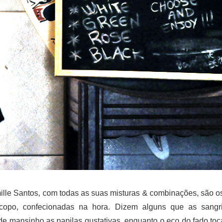
mille Santos, com todas as suas misturas & combinações, são 
 copo, confecionadas na hora. Dizem alguns que as sangr
 mansinho as papilas gustativas, enquanto o eco do fado toca